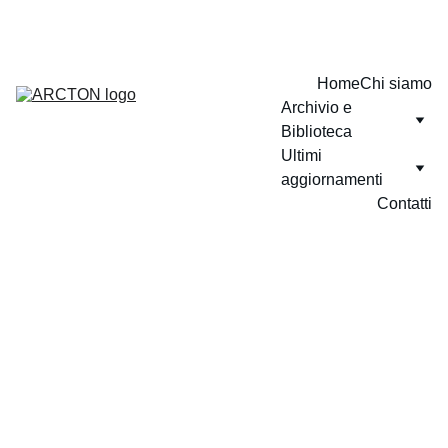
GLI UFFICI ARCTON RESTERANNO CHIUSI PER LA PAUSA 
ESTIVA 
DAL 27 LUGLIO AL 5 SETTEMBRE 2026
.
Home
Chi siamo
Archivio e 
Biblioteca
Ultimi 
aggiornamenti
Contatti